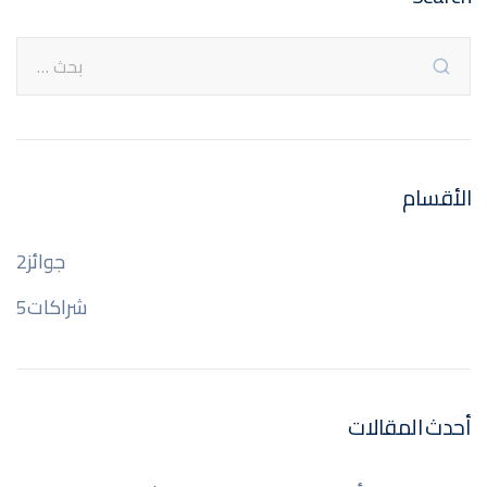
الأقسام
جوائز
2
شراكات
5
أحدث المقالات