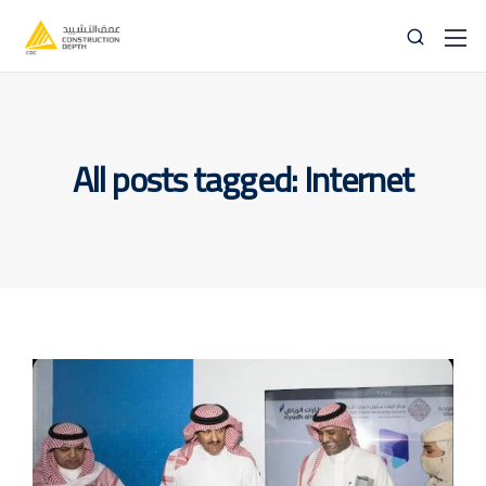
All posts tagged: Internet
info@thedepthco.com
059 83 83 838